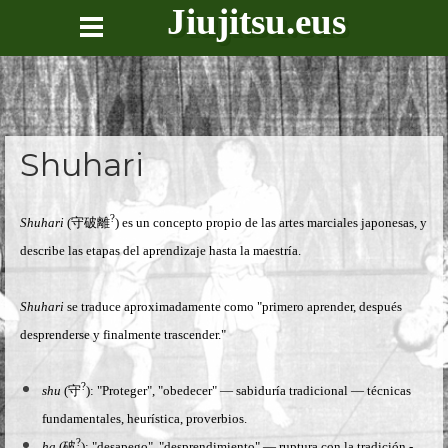
Jiujitsu.eus
Shuhari
?
Shuhari
(守破離
) es un concepto propio de las artes marciales japonesas, y
describe las etapas del aprendizaje hasta la maestría.
Shuhari
se traduce aproximadamente como "primero aprender, después
desprenderse y finalmente trascender."
?
shu
(守
): "Proteger", "obedecer" — sabiduría tradicional — técnicas
fundamentales, heurística, proverbios.
?
ha
(破
): "desapego", "desprendimiento" — ruptura con la tradición -